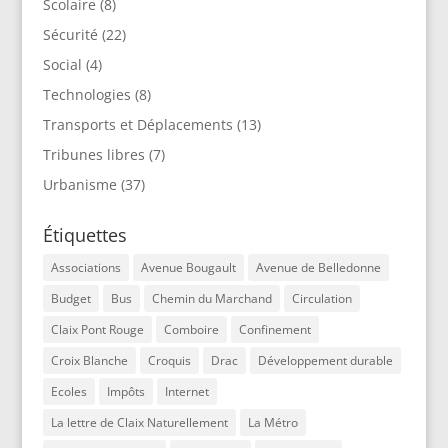
Scolaire
(8)
Sécurité
(22)
Social
(4)
Technologies
(8)
Transports et Déplacements
(13)
Tribunes libres
(7)
Urbanisme
(37)
Étiquettes
Associations
Avenue Bougault
Avenue de Belledonne
Budget
Bus
Chemin du Marchand
Circulation
Claix Pont Rouge
Comboire
Confinement
Croix Blanche
Croquis
Drac
Développement durable
Ecoles
Impôts
Internet
La lettre de Claix Naturellement
La Métro