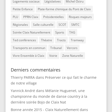
Logements sociaux
Législatives
Michel Octru
Petite Enfance
Plate-forme chimique du Pont de Claix
PLU
PPRN Claix
Présidentielles
Risques majeurs
Régionales
Salle culturelle
SCOT
SMTC
Soirée Claix Naturellement
Sports
TAG
Ted conférences
Théatre
Tracts
Tramway
Transports en commun
Tribunal
Vercors
Vivre Ensemble à Claix
Voirie
Zone Naturelle
Derniers commentaires
Thierry PARRA
dans
Préserver ce qui fait le charme
de notre village
Yannick André
dans
Mélanie Huguenet, une
championne du monde de danse country à la
dernière soirée Bojo de Claix Nat
Bonne année 2015 - Claix Naturellement
dans