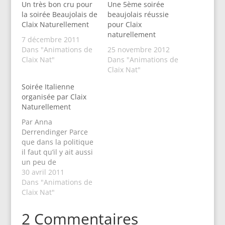
Un très bon cru pour
Une 5ème soirée
la soirée Beaujolais de
beaujolais réussie
Claix Naturellement
pour Claix
naturellement
7 décembre 2011
Dans "Animations de
25 novembre 2012
Claix Nat"
Dans "Animations de
Claix Nat"
Soirée Italienne
organisée par Claix
Naturellement
Par Anna
Derrendinger Parce
que dans la politique
il faut qu’il y ait aussi
un peu de
convivialité,
30 avril 2011
l’association Claix
Dans "Animations de
Naturellement
Claix Nat"
organise 2 fois par an
des soirées. Cela
2 Commentaires
permet de rencontrer