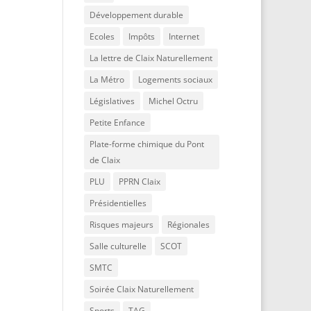
Développement durable
Ecoles
Impôts
Internet
La lettre de Claix Naturellement
La Métro
Logements sociaux
Législatives
Michel Octru
Petite Enfance
Plate-forme chimique du Pont
de Claix
PLU
PPRN Claix
Présidentielles
Risques majeurs
Régionales
Salle culturelle
SCOT
SMTC
Soirée Claix Naturellement
Sports
TAG