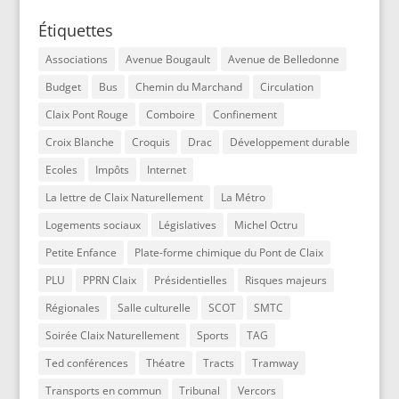
Étiquettes
Associations
Avenue Bougault
Avenue de Belledonne
Budget
Bus
Chemin du Marchand
Circulation
Claix Pont Rouge
Comboire
Confinement
Croix Blanche
Croquis
Drac
Développement durable
Ecoles
Impôts
Internet
La lettre de Claix Naturellement
La Métro
Logements sociaux
Législatives
Michel Octru
Petite Enfance
Plate-forme chimique du Pont de Claix
PLU
PPRN Claix
Présidentielles
Risques majeurs
Régionales
Salle culturelle
SCOT
SMTC
Soirée Claix Naturellement
Sports
TAG
Ted conférences
Théatre
Tracts
Tramway
Transports en commun
Tribunal
Vercors