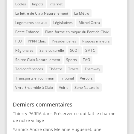
Ecoles
Impôts
Internet
La lettre de Claix Naturellement
La Métro
Logements sociaux
Législatives
Michel Octru
Petite Enfance
Plate-forme chimique du Pont de Claix
PLU
PPRN Claix
Présidentielles
Risques majeurs
Régionales
Salle culturelle
SCOT
SMTC
Soirée Claix Naturellement
Sports
TAG
Ted conférences
Théatre
Tracts
Tramway
Transports en commun
Tribunal
Vercors
Vivre Ensemble à Claix
Voirie
Zone Naturelle
Derniers commentaires
Thierry PARRA
dans
Préserver ce qui fait le charme
de notre village
Yannick André
dans
Mélanie Huguenet, une