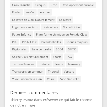
Croix Blanche
Croquis
Drac
Développement durable
Ecoles
Impôts
Internet
La lettre de Claix Naturellement
La Métro
Logements sociaux
Législatives
Michel Octru
Petite Enfance
Plate-forme chimique du Pont de Claix
PLU
PPRN Claix
Présidentielles
Risques majeurs
Régionales
Salle culturelle
SCOT
SMTC
Soirée Claix Naturellement
Sports
TAG
Ted conférences
Théatre
Tracts
Tramway
Transports en commun
Tribunal
Vercors
Vivre Ensemble à Claix
Voirie
Zone Naturelle
Derniers commentaires
Thierry PARRA
dans
Préserver ce qui fait le charme
de notre village