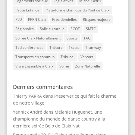
Logements sociaux
Législatives
Michel Octru
Petite Enfance
Plate-forme chimique du Pont de Claix
PLU
PPRN Claix
Présidentielles
Risques majeurs
Régionales
Salle culturelle
SCOT
SMTC
Soirée Claix Naturellement
Sports
TAG
Ted conférences
Théatre
Tracts
Tramway
Transports en commun
Tribunal
Vercors
Vivre Ensemble à Claix
Voirie
Zone Naturelle
Derniers commentaires
Thierry PARRA
dans
Préserver ce qui fait le charme
de notre village
Yannick André
dans
Mélanie Huguenet, une
championne du monde de danse country à la
dernière soirée Bojo de Claix Nat
Bonne année 2015 - Claix Naturellement
dans