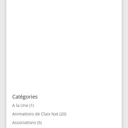
Bruno Gerelli
Prêts à travailler ensemble Nous tenons à
remercier les électeurs qui nous ont soutenus
lors de cette campagne. Notre proposition
d’union au 2ème tour a séduit près de la moitié
des Claixois, il nous a manqué du temps pour
l’expliquer à tous. Après une campagne...
Catégories
A la Une
(1)
Animations de Claix Nat
(20)
Associations
(5)