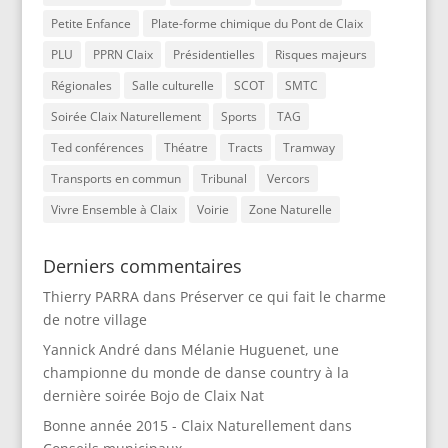
Petite Enfance
Plate-forme chimique du Pont de Claix
PLU
PPRN Claix
Présidentielles
Risques majeurs
Régionales
Salle culturelle
SCOT
SMTC
Soirée Claix Naturellement
Sports
TAG
Ted conférences
Théatre
Tracts
Tramway
Transports en commun
Tribunal
Vercors
Vivre Ensemble à Claix
Voirie
Zone Naturelle
Derniers commentaires
Thierry PARRA
dans
Préserver ce qui fait le charme
de notre village
Yannick André
dans
Mélanie Huguenet, une
championne du monde de danse country à la
dernière soirée Bojo de Claix Nat
Bonne année 2015 - Claix Naturellement
dans