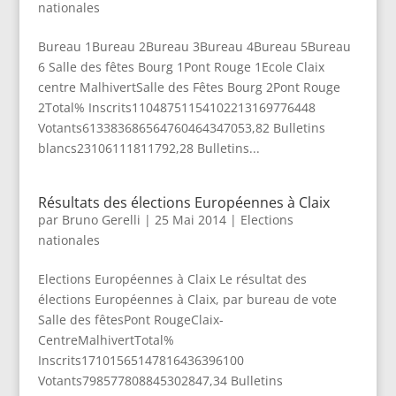
nationales
Bureau 1Bureau 2Bureau 3Bureau 4Bureau 5Bureau
6 Salle des fêtes Bourg 1Pont Rouge 1Ecole Claix
centre MalhivertSalle des Fêtes Bourg 2Pont Rouge
2Total% Inscrits11048751154102213169776448
Votants613383686564760464347053,82 Bulletins
blancs23106111811792,28 Bulletins...
Résultats des élections Européennes à Claix
par
Bruno Gerelli
|
25 Mai 2014
|
Elections
nationales
Elections Européennes à Claix Le résultat des
élections Européennes à Claix, par bureau de vote
Salle des fêtesPont RougeClaix-
CentreMalhivertTotal%
Inscrits17101565147816436396100
Votants798577808845302847,34 Bulletins