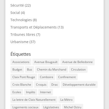
Sécurité
(22)
Social
(4)
Technologies
(8)
Transports et Déplacements
(13)
Tribunes libres
(7)
Urbanisme
(37)
Étiquettes
Associations
Avenue Bougault
Avenue de Belledonne
Budget
Bus
Chemin du Marchand
Circulation
Claix Pont Rouge
Comboire
Confinement
Croix Blanche
Croquis
Drac
Développement durable
Ecoles
Impôts
Internet
La lettre de Claix Naturellement
La Métro
Logements sociaux
Législatives
Michel Octru