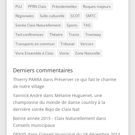
PLU
PPRN Claix
Présidentielles
Risques majeurs
Régionales
Salle culturelle
SCOT
SMTC
Soirée Claix Naturellement
Sports
TAG
Ted conférences
Théatre
Tracts
Tramway
Transports en commun
Tribunal
Vercors
Vivre Ensemble à Claix
Voirie
Zone Naturelle
Derniers commentaires
Thierry PARRA
dans
Préserver ce qui fait le charme
de notre village
Yannick André
dans
Mélanie Huguenet, une
championne du monde de danse country à la
dernière soirée Bojo de Claix Nat
Bonne année 2015 - Claix Naturellement
dans
Conseils municipaux
DENYS
dans
Conseil municipal du 18 décembre 2014