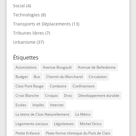
Social
(4)
Technologies
(8)
Transports et Déplacements
(13)
Tribunes libres
(7)
Urbanisme
(37)
Étiquettes
Associations
Avenue Bougault
Avenue de Belledonne
Budget
Bus
Chemin du Marchand
Circulation
Claix Pont Rouge
Comboire
Confinement
Croix Blanche
Croquis
Drac
Développement durable
Ecoles
Impôts
Internet
La lettre de Claix Naturellement
La Métro
Logements sociaux
Législatives
Michel Octru
Petite Enfance
Plate-forme chimique du Pont de Claix