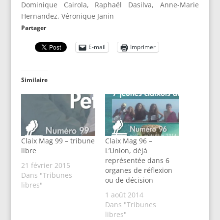
Dominique Cairola, Raphaël Dasilva, Anne-Marie
Hernandez, Véronique Janin
Partager
E-mail
Imprimer
Similaire
Claix Mag 99 – tribune
Claix Mag 96 –
libre
L’Union, déjà
représentée dans 6
21 février 2015
organes de réflexion
Dans "Tribunes
ou de décision
libres"
1 août 2014
Dans "Tribunes
libres"