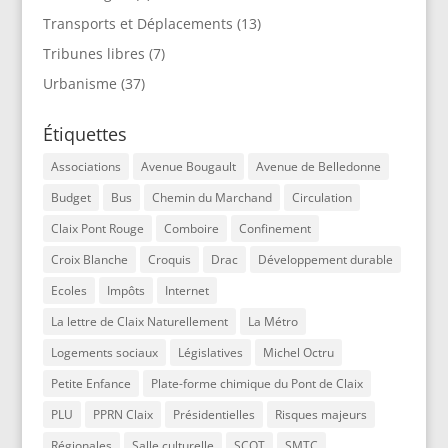
Transports et Déplacements
(13)
Tribunes libres
(7)
Urbanisme
(37)
Étiquettes
Associations
Avenue Bougault
Avenue de Belledonne
Budget
Bus
Chemin du Marchand
Circulation
Claix Pont Rouge
Comboire
Confinement
Croix Blanche
Croquis
Drac
Développement durable
Ecoles
Impôts
Internet
La lettre de Claix Naturellement
La Métro
Logements sociaux
Législatives
Michel Octru
Petite Enfance
Plate-forme chimique du Pont de Claix
PLU
PPRN Claix
Présidentielles
Risques majeurs
Régionales
Salle culturelle
SCOT
SMTC