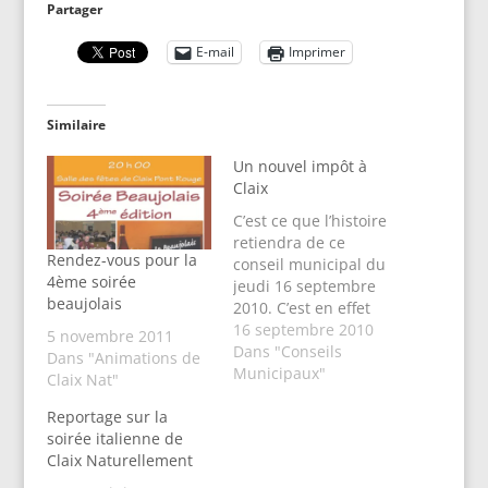
Partager
E-mail
Imprimer
Similaire
Un nouvel impôt à
Claix
C’est ce que l’histoire
retiendra de ce
Rendez-vous pour la
conseil municipal du
4ème soirée
jeudi 16 septembre
beaujolais
2010. C’est en effet
aujourd’hui que nos
16 septembre 2010
5 novembre 2011
élus ont voté à
Dans "Conseils
Dans "Animations de
l’unanimité (majorité
Municipaux"
Claix Nat"
et opposition) la taxe
sur la vente de
Reportage sur la
terrains devenus
soirée italienne de
constructibles grâce
Claix Naturellement
au nouveau PLU (voir