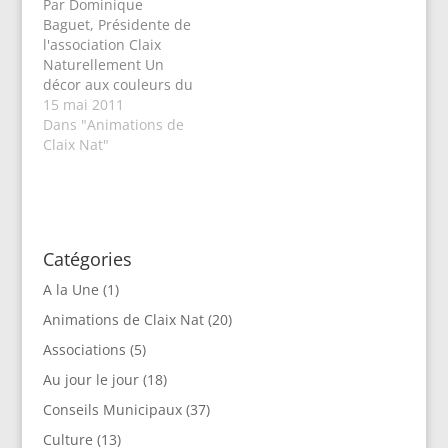
Par Dominique
la vidéo pour le détail
Baguet, Présidente de
de cette taxe).…
l'association Claix
Naturellement Un
décor aux couleurs du
drapeau italien, c’est
15 mai 2011
sur une musique de
Dans "Animations de
Roberto Alagna (Le
Claix Nat"
Sicilien) que les
invités de Claix
Naturellement ont été
accueillis à la salle
fêtes du Bourg. Après
Catégories
avoir longuement
devisé autour d’un
A la Une
(1)
verre de lambrusco ils
Animations de Claix Nat
(20)
ont…
Associations
(5)
Au jour le jour
(18)
Conseils Municipaux
(37)
Culture
(13)