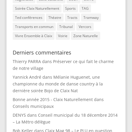
Soirée Claix Naturellement
Sports
TAG
Ted conférences
Théatre
Tracts
Tramway
Transports en commun
Tribunal
Vercors
Vivre Ensemble à Claix
Voirie
Zone Naturelle
Derniers commentaires
Thierry PARRA
dans
Préserver ce qui fait le charme
de notre village
Yannick André
dans
Mélanie Huguenet, une
championne du monde de danse country à la
dernière soirée Bojo de Claix Nat
Bonne année 2015 - Claix Naturellement
dans
Conseils municipaux
DENYS
dans
Conseil municipal du 18 décembre 2014
– La Métro délègue
Bob Keller
dans
Claix Mag 98 – Le PLU en question