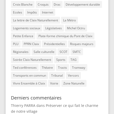
Croix Blanche
Croquis
Drac
Développement durable
Ecoles
Impôts
Internet
La lettre de Claix Naturellement
La Métro
Logements sociaux
Législatives
Michel Octru
Petite Enfance
Plate-forme chimique du Pont de Claix
PLU
PPRN Claix
Présidentielles
Risques majeurs
Régionales
Salle culturelle
SCOT
SMTC
Soirée Claix Naturellement
Sports
TAG
Ted conférences
Théatre
Tracts
Tramway
Transports en commun
Tribunal
Vercors
Vivre Ensemble à Claix
Voirie
Zone Naturelle
Derniers commentaires
Thierry PARRA
dans
Préserver ce qui fait le charme
de notre village