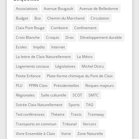
Associations
Avenue Bougault
Avenue de Belledonne
Budget
Bus
Chemin du Marchand
Circulation
Claix Pont Rouge
Comboire
Confinement
Croix Blanche
Croquis
Drac
Développement durable
Ecoles
Impôts
Internet
La lettre de Claix Naturellement
La Métro
Logements sociaux
Législatives
Michel Octru
Petite Enfance
Plate-forme chimique du Pont de Claix
PLU
PPRN Claix
Présidentielles
Risques majeurs
Régionales
Salle culturelle
SCOT
SMTC
Soirée Claix Naturellement
Sports
TAG
Ted conférences
Théatre
Tracts
Tramway
Transports en commun
Tribunal
Vercors
Vivre Ensemble à Claix
Voirie
Zone Naturelle