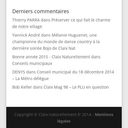
Derniers commentaires
Thierry PARRA
dans
Préserver ce qui fait le charme
de notre village
Yannick André
dans
Mélanie Huguenet, une
championne du monde de danse country à la
dernière soirée Bojo de Claix Nat
Bonne année 2015 - Claix Naturellement
dans
Conseils municipaux
DENYS
dans
Conseil municipal du 18 décembre 2014
– La Métro délègue
Bob Keller
dans
Claix Mag 98 – Le PLU en question
Copyright © Claix-naturellement.fr 2014 -
Mentions
légales