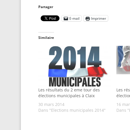
Partager
E-mail
Imprimer
Similaire
Les résultats du 2 eme tour des
Les ré
élections municipales à Claix
électio
30 mars 2014
16 mar
Dans "Elections municipales 2014"
Dans "