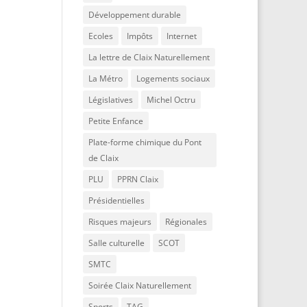
Développement durable
Ecoles
Impôts
Internet
La lettre de Claix Naturellement
La Métro
Logements sociaux
Législatives
Michel Octru
Petite Enfance
Plate-forme chimique du Pont
de Claix
PLU
PPRN Claix
Présidentielles
Risques majeurs
Régionales
Salle culturelle
SCOT
SMTC
Soirée Claix Naturellement
Sports
TAG