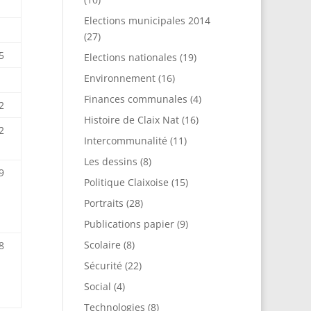
Elections municipales 2014
(27)
5
Elections nationales
(19)
Environnement
(16)
Finances communales
(4)
2
Histoire de Claix Nat
(16)
2
Intercommunalité
(11)
Les dessins
(8)
9
Politique Claixoise
(15)
Portraits
(28)
Publications papier
(9)
Scolaire
(8)
8
Sécurité
(22)
Social
(4)
Technologies
(8)