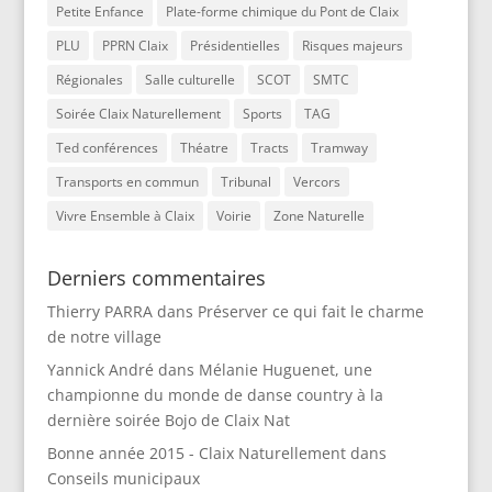
Petite Enfance
Plate-forme chimique du Pont de Claix
PLU
PPRN Claix
Présidentielles
Risques majeurs
Régionales
Salle culturelle
SCOT
SMTC
Soirée Claix Naturellement
Sports
TAG
Ted conférences
Théatre
Tracts
Tramway
Transports en commun
Tribunal
Vercors
Vivre Ensemble à Claix
Voirie
Zone Naturelle
Derniers commentaires
Thierry PARRA
dans
Préserver ce qui fait le charme
de notre village
Yannick André
dans
Mélanie Huguenet, une
championne du monde de danse country à la
dernière soirée Bojo de Claix Nat
Bonne année 2015 - Claix Naturellement
dans
Conseils municipaux