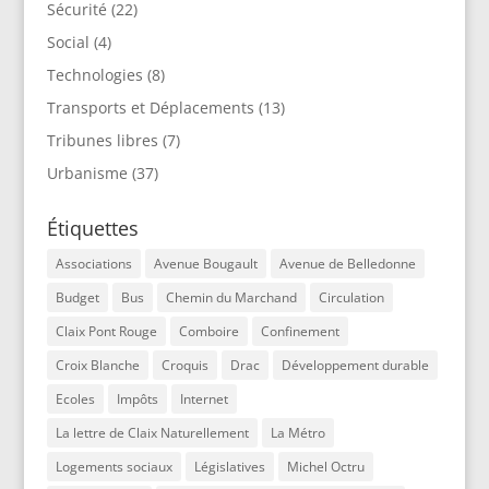
Sécurité
(22)
Social
(4)
Technologies
(8)
Transports et Déplacements
(13)
Tribunes libres
(7)
Urbanisme
(37)
Étiquettes
Associations
Avenue Bougault
Avenue de Belledonne
Budget
Bus
Chemin du Marchand
Circulation
Claix Pont Rouge
Comboire
Confinement
Croix Blanche
Croquis
Drac
Développement durable
Ecoles
Impôts
Internet
La lettre de Claix Naturellement
La Métro
Logements sociaux
Législatives
Michel Octru