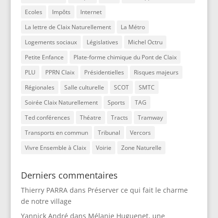
Ecoles
Impôts
Internet
La lettre de Claix Naturellement
La Métro
Logements sociaux
Législatives
Michel Octru
Petite Enfance
Plate-forme chimique du Pont de Claix
PLU
PPRN Claix
Présidentielles
Risques majeurs
Régionales
Salle culturelle
SCOT
SMTC
Soirée Claix Naturellement
Sports
TAG
Ted conférences
Théatre
Tracts
Tramway
Transports en commun
Tribunal
Vercors
Vivre Ensemble à Claix
Voirie
Zone Naturelle
Derniers commentaires
Thierry PARRA
dans
Préserver ce qui fait le charme
de notre village
Yannick André
dans
Mélanie Huguenet, une