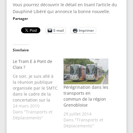
Vous pourrez découvrir le détail en lisant l’article du
Dauphiné Libéré qui annonce la bonne nouvelle.
Partager
E-mail
Imprimer
Similaire
Le Tram E à Pont de
Claix ?
Ce soir, je suis allé à
la réunion publique
Pérégrination dans les
organisée par le SMTC
transports en
dans le cadre de la
commun de la région
concertation sur la
Grenobloise
prolongation de la
24 mars 2010
future ligne E de
Dans "Transports et
29 juillet 2014
tramway. La ligne,
Déplacements"
Dans "Transports et
initialement prévue
Déplacements"
du Fontanil aux