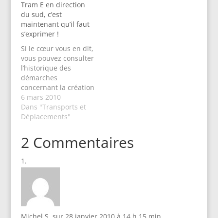
grands boulevards, va
Tram E en direction
être prolongée en
du sud, c’est
direction du Sud de
maintenant qu’il faut
l’agglo (voir le
s’exprimer !
précédent…
Si le cœur vous en dit,
vous pouvez consulter
l’historique des
démarches
concernant la création
de la ligne E en lisant
6 mars 2010
les articles que nous
Dans "Transports et
avons écrits sur le
Déplacements"
blog de Claix
Naturellement
2 Commentaires
(articles de la
rubrique
Environnement). Mais
pour ceux qui veulent
aller à l’essentiel, je
résume la situation :…
Michel S.
sur 28 janvier 2010 à 14 h 15 min