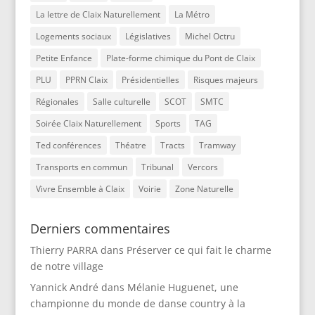
La lettre de Claix Naturellement
La Métro
Logements sociaux
Législatives
Michel Octru
Petite Enfance
Plate-forme chimique du Pont de Claix
PLU
PPRN Claix
Présidentielles
Risques majeurs
Régionales
Salle culturelle
SCOT
SMTC
Soirée Claix Naturellement
Sports
TAG
Ted conférences
Théatre
Tracts
Tramway
Transports en commun
Tribunal
Vercors
Vivre Ensemble à Claix
Voirie
Zone Naturelle
Derniers commentaires
Thierry PARRA
dans
Préserver ce qui fait le charme
de notre village
Yannick André
dans
Mélanie Huguenet, une
championne du monde de danse country à la