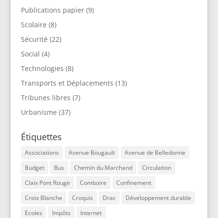
Publications papier
(9)
Scolaire
(8)
Sécurité
(22)
Social
(4)
Technologies
(8)
Transports et Déplacements
(13)
Tribunes libres
(7)
Urbanisme
(37)
Étiquettes
Associations
Avenue Bougault
Avenue de Belledonne
Budget
Bus
Chemin du Marchand
Circulation
Claix Pont Rouge
Comboire
Confinement
Croix Blanche
Croquis
Drac
Développement durable
Ecoles
Impôts
Internet