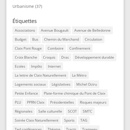
Urbanisme
(37)
Étiquettes
Associations
Avenue Bougault
Avenue de Belledonne
Budget
Bus
Chemin du Marchand
Circulation
Claix Pont Rouge
Comboire
Confinement
Croix Blanche
Croquis
Drac
Développement durable
Ecoles
Impôts
Internet
La lettre de Claix Naturellement
La Métro
Logements sociaux
Législatives
Michel Octru
Petite Enfance
Plate-forme chimique du Pont de Claix
PLU
PPRN Claix
Présidentielles
Risques majeurs
Régionales
Salle culturelle
SCOT
SMTC
Soirée Claix Naturellement
Sports
TAG
Ted conférences
Théatre
Tracts
Tramway