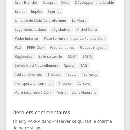
Croix Blanche
Croquis
Drac
Développement durable
Ecoles
Impôts
Internet
La lettre de Claix Naturellement
La Métro
Logements sociaux
Législatives
Michel Octru
Petite Enfance
Plate-forme chimique du Pont de Claix
PLU
PPRN Claix
Présidentielles
Risques majeurs
Régionales
Salle culturelle
SCOT
SMTC
Soirée Claix Naturellement
Sports
TAG
Ted conférences
Théatre
Tracts
Tramway
Transports en commun
Tribunal
Vercors
Vivre Ensemble à Claix
Voirie
Zone Naturelle
Derniers commentaires
Thierry PARRA
dans
Préserver ce qui fait le charme
de notre village