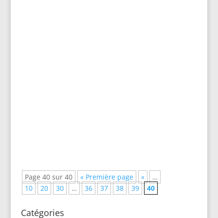
Bruno Gerelli
Faisant suite à 2 prises de positions
consécutives de Bruno Gerelli dans les conseils
municipaux des 14 décembre 2006 et 15 février
2007 sur le thème de la "conduite solitaire" de
la commune par le Maire... la création d'un
nouveau Groupe politique au sein de la...
Page 40 sur 40
« Première page
«
…
10
20
30
…
36
37
38
39
40
Catégories