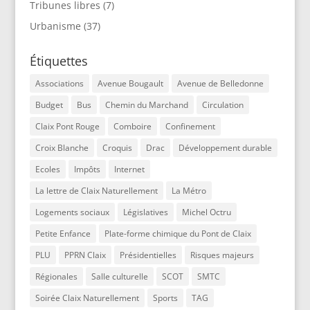
Tribunes libres
(7)
Urbanisme
(37)
Étiquettes
Associations
Avenue Bougault
Avenue de Belledonne
Budget
Bus
Chemin du Marchand
Circulation
Claix Pont Rouge
Comboire
Confinement
Croix Blanche
Croquis
Drac
Développement durable
Ecoles
Impôts
Internet
La lettre de Claix Naturellement
La Métro
Logements sociaux
Législatives
Michel Octru
Petite Enfance
Plate-forme chimique du Pont de Claix
PLU
PPRN Claix
Présidentielles
Risques majeurs
Régionales
Salle culturelle
SCOT
SMTC
Soirée Claix Naturellement
Sports
TAG