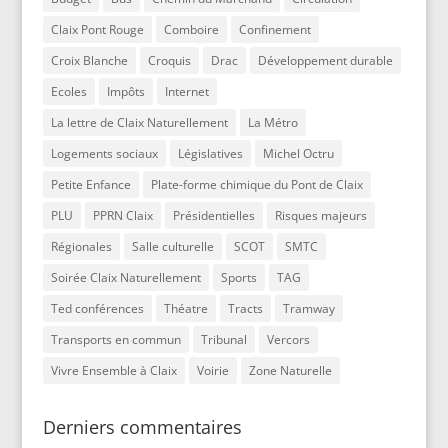
Claix Pont Rouge
Comboire
Confinement
Croix Blanche
Croquis
Drac
Développement durable
Ecoles
Impôts
Internet
La lettre de Claix Naturellement
La Métro
Logements sociaux
Législatives
Michel Octru
Petite Enfance
Plate-forme chimique du Pont de Claix
PLU
PPRN Claix
Présidentielles
Risques majeurs
Régionales
Salle culturelle
SCOT
SMTC
Soirée Claix Naturellement
Sports
TAG
Ted conférences
Théatre
Tracts
Tramway
Transports en commun
Tribunal
Vercors
Vivre Ensemble à Claix
Voirie
Zone Naturelle
Derniers commentaires