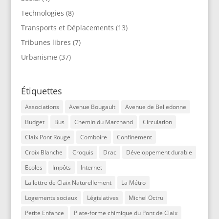
Technologies
(8)
Transports et Déplacements
(13)
Tribunes libres
(7)
Urbanisme
(37)
Étiquettes
Associations
Avenue Bougault
Avenue de Belledonne
Budget
Bus
Chemin du Marchand
Circulation
Claix Pont Rouge
Comboire
Confinement
Croix Blanche
Croquis
Drac
Développement durable
Ecoles
Impôts
Internet
La lettre de Claix Naturellement
La Métro
Logements sociaux
Législatives
Michel Octru
Petite Enfance
Plate-forme chimique du Pont de Claix