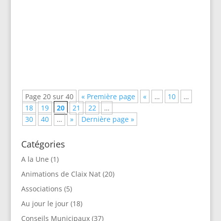
semaine : en 2010 nous venons de battre le
record de la construction de logements
sociaux : 131 000 logements sortis de terre !!
Arghhh ! Avec un...
Page 20 sur 40
« Première page
«
…
10
…
18
19
20
21
22
…
30
40
…
»
Dernière page »
Catégories
A la Une
(1)
Animations de Claix Nat
(20)
Associations
(5)
Au jour le jour
(18)
Conseils Municipaux
(37)