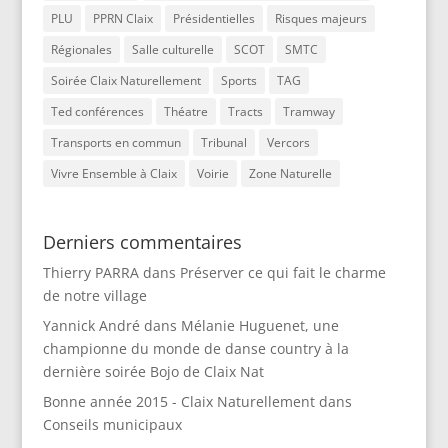
PLU
PPRN Claix
Présidentielles
Risques majeurs
Régionales
Salle culturelle
SCOT
SMTC
Soirée Claix Naturellement
Sports
TAG
Ted conférences
Théatre
Tracts
Tramway
Transports en commun
Tribunal
Vercors
Vivre Ensemble à Claix
Voirie
Zone Naturelle
Derniers commentaires
Thierry PARRA
dans
Préserver ce qui fait le charme
de notre village
Yannick André
dans
Mélanie Huguenet, une
championne du monde de danse country à la
dernière soirée Bojo de Claix Nat
Bonne année 2015 - Claix Naturellement
dans
Conseils municipaux