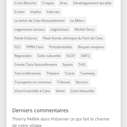
Croix Blanche
Croquis
Drac
Développement durable
Ecoles
Impôts
Internet
La lettre de Claix Naturellement
La Métro
Logements sociaux
Législatives
Michel Octru
Petite Enfance
Plate-forme chimique du Pont de Claix
PLU
PPRN Claix
Présidentielles
Risques majeurs
Régionales
Salle culturelle
SCOT
SMTC
Soirée Claix Naturellement
Sports
TAG
Ted conférences
Théatre
Tracts
Tramway
Transports en commun
Tribunal
Vercors
Vivre Ensemble à Claix
Voirie
Zone Naturelle
Derniers commentaires
Thierry PARRA
dans
Préserver ce qui fait le charme
de notre village