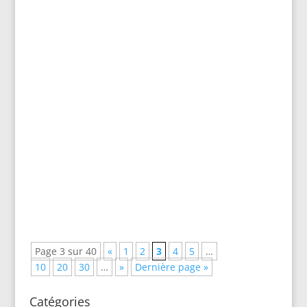
Sophie Lopez
Nous avons assisté hier soir à un second
conseil municipal de nouvelle mandature
étonnamment serein.
Page 3 sur 40
«
1
2
3
4
5
…
10
20
30
…
»
Dernière page »
Catégories