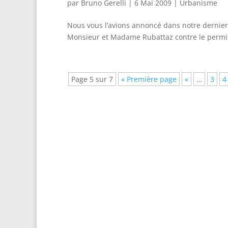
par
Bruno Gerelli
|
6 Mai 2009
|
Urbanisme
Nous vous l’avions annoncé dans notre dernier art
Monsieur et Madame Rubattaz contre le permis d
Page 5 sur 7
« Première page
«
…
3
4