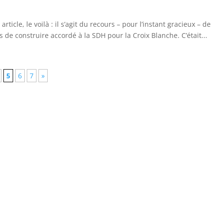
icle, le voilà : il s’agit du recours – pour l’instant gracieux – de
e construire accordé à la SDH pour la Croix Blanche. C’était...
5
6
7
»