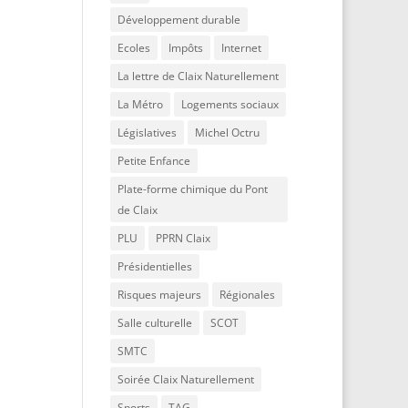
Développement durable
Ecoles
Impôts
Internet
La lettre de Claix Naturellement
La Métro
Logements sociaux
Législatives
Michel Octru
Petite Enfance
Plate-forme chimique du Pont
de Claix
PLU
PPRN Claix
Présidentielles
Risques majeurs
Régionales
Salle culturelle
SCOT
SMTC
Soirée Claix Naturellement
Sports
TAG