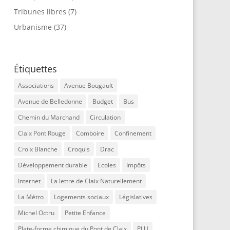
Tribunes libres
(7)
Urbanisme
(37)
Étiquettes
Associations
Avenue Bougault
Avenue de Belledonne
Budget
Bus
Chemin du Marchand
Circulation
Claix Pont Rouge
Comboire
Confinement
Croix Blanche
Croquis
Drac
Développement durable
Ecoles
Impôts
Internet
La lettre de Claix Naturellement
La Métro
Logements sociaux
Législatives
Michel Octru
Petite Enfance
Plate-forme chimique du Pont de Claix
PLU