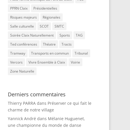
PPRN Claix
Présidentielles
Risques majeurs
Régionales
Salle culturelle
SCOT
SMTC
Soirée Claix Naturellement
Sports
TAG
Ted conférences
Théatre
Tracts
Tramway
Transports en commun
Tribunal
Vercors
Vivre Ensemble à Claix
Voirie
Zone Naturelle
Derniers commentaires
Thierry PARRA
dans
Préserver ce qui fait le
charme de notre village
Yannick André
dans
Mélanie Huguenet,
une championne du monde de danse